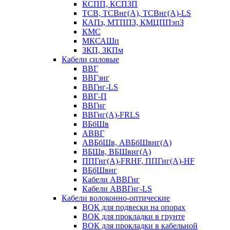
КСПП, КСПЗП
ТСВ, ТСВнг(А), ТСВнг(А)-LS
КАПз, МТППЗ, КМЦППэпЗ
КМС
МКСАШп
ЗКП, ЗКПм
Кабели силовые
ВВГ
ВВГзнг
ВВГнг-LS
ВВГ-П
ВВГнг
ВВГнг(А)-FRLS
ВБбШв
АВВГ
АВБбШв, АВБбШвнг(А)
ВБШв, ВБШвнг(А)
ППГнг(А)-FRHF, ППГнг(А)-HF
ВБбШвнг
Кабели АВВГнг
Кабели АВВГнг-LS
Кабели волоконно-оптические
ВОК для подвески на опорах
ВОК для прокладки в грунте
ВОК для прокладки в кабельной