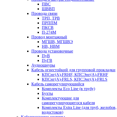
ПВС
ШВВП
Провода связи
ТРП, ТРВ
ПРППМ
ПКСВ
П-274М
Провод монтажный
МГШВ, МГШВЭ
НВ, НВМ
Провода установочные
ПуВ
ПуГВ
Аудиошнуры
Кабель огнестойкий для групповой прокладки
КПСнг(А)-FRHF, КПСЭнг(А)-FRHF
КПСнг(А)-FRLS, КПСЭнг(А)-FRLS
Кабель саморегулирующийся
Комплекты Eco Line (в трубу)
Бухты
Комплектующие для
саморегулирующегося кабеля
Комплекты Extra Line (для труб, желобов,
водостоков)
Кабеленесущие системы