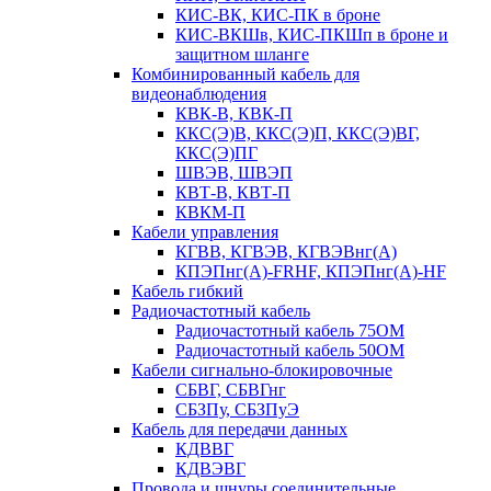
КИС-ВК, КИС-ПК в броне
КИС-ВКШв, КИС-ПКШп в броне и
защитном шланге
Комбинированный кабель для
видеонаблюдения
КВК-В, КВК-П
ККС(Э)В, ККС(Э)П, ККС(Э)ВГ,
ККС(Э)ПГ
ШВЭВ, ШВЭП
КВТ-В, КВТ-П
КВКМ-П
Кабели управления
КГВВ, КГВЭВ, КГВЭВнг(А)
КПЭПнг(А)-FRHF, КПЭПнг(А)-HF
Кабель гибкий
Радиочастотный кабель
Радиочастотный кабель 75ОМ
Радиочастотный кабель 50ОМ
Кабели сигнально-блокировочные
СБВГ, СБВГнг
СБЗПу, СБЗПуЭ
Кабель для передачи данных
КДВВГ
КДВЭВГ
Провода и шнуры соединительные