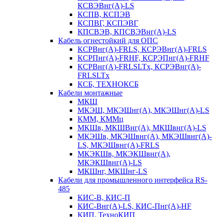
КСВЭВнг(А)-LS
КСПВ, КСПЭВ
КСПВГ, КСПЭВГ
КПСВЭВ, КПСВЭВнг(А)-LS
Кабель огнестойкий для ОПС
КСРВнг(А)-FRLS, КСРЭВнг(А)-FRLS
КСРПнг(А)-FRHF, КСРЭПнг(А)-FRHF
КСРВнг(А)-FRLSLTx, КСРЭВнг(А)-
FRLSLTx
КСБ, ТЕХНОКСБ
Кабели монтажные
МКШ
МКЭШ, МКЭШнг(А), МКЭШнг(А)-LS
КММ, КММц
МКШв, МКШВнг(А), МКШвнг(А)-LS
МКЭШв, МКЭШвнг(А), МКЭШвнг(А)-
LS, МКЭШвнг(А)-FRLS
МКЭКШв, МКЭКШвнг(А),
МКЭКШвнг(А)-LS
МКШнг, МКШнг-LS
Кабели для промышленного интерфейса RS-
485
КИС-В, КИС-П
КИС-Внг(А)-LS, КИС-Пнг(А)-HF
КИП, ТехноКИП