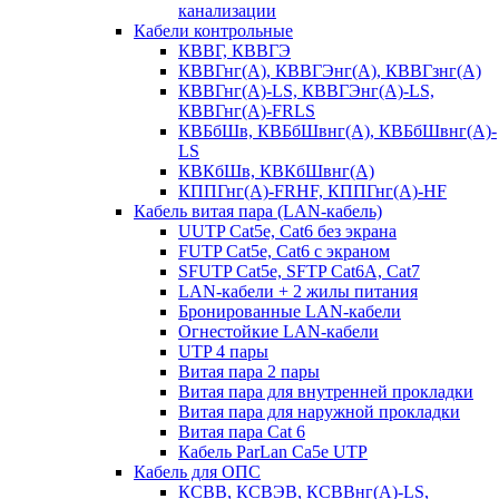
канализации
Кабели контрольные
КВВГ, КВВГЭ
КВВГнг(А), КВВГЭнг(А), КВВГзнг(А)
КВВГнг(А)-LS, КВВГЭнг(А)-LS,
КВВГнг(А)-FRLS
КВБбШв, КВБбШвнг(А), КВБбШвнг(А)-
LS
КВКбШв, КВКбШвнг(А)
КППГнг(А)-FRHF, КППГнг(А)-HF
Кабель витая пара (LAN-кабель)
UUTP Cat5e, Cat6 без экрана
FUTP Cat5e, Cat6 с экраном
SFUTP Cat5e, SFTP Cat6A, Cat7
LAN-кабели + 2 жилы питания
Бронированные LAN-кабели
Огнестойкие LAN-кабели
UTP 4 пары
Витая пара 2 пары
Витая пара для внутренней прокладки
Витая пара для наружной прокладки
Витая пара Сat 6
Кабель ParLan Ca5e UTP
Кабель для ОПС
КСВВ, КСВЭВ, КСВВнг(А)-LS,