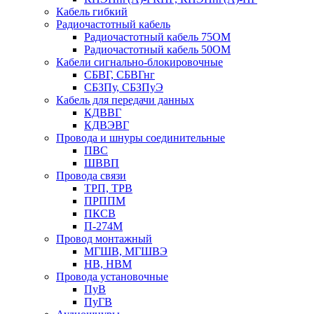
Кабель гибкий
Радиочастотный кабель
Радиочастотный кабель 75ОМ
Радиочастотный кабель 50ОМ
Кабели сигнально-блокировочные
СБВГ, СБВГнг
СБЗПу, СБЗПуЭ
Кабель для передачи данных
КДВВГ
КДВЭВГ
Провода и шнуры соединительные
ПВС
ШВВП
Провода связи
ТРП, ТРВ
ПРППМ
ПКСВ
П-274М
Провод монтажный
МГШВ, МГШВЭ
НВ, НВМ
Провода установочные
ПуВ
ПуГВ