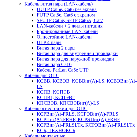
Кабель витая пара (LAN-кабель)
UUTP Cat5e, Cat6 без экрана
FUTP Cat5e, Cat6 с экраном
SFUTP Cat5e, SFTP Cat6A, Cat7
LAN-кабели + 2 жилы питания
Бронированные LAN-кабели
Огнестойкие LAN-кабели
UTP 4 пары
Витая пара 2 пары
Витая пара для внутренней прокладки
Витая пара для наружной прокладки
Витая пара Сat 6
Кабель ParLan Ca5e UTP
Кабель для ОПС
КСВВ, КСВЭВ, КСВВнг(А)-LS, КСВЭВнг(А)-
LS
КСПВ, КСПЭВ
КСПВГ, КСПЭВГ
КПСВЭВ, КПСВЭВнг(А)-LS
Кабель огнестойкий для ОПС
КСРВнг(А)-FRLS, КСРЭВнг(А)-FRLS
КСРПнг(А)-FRHF, КСРЭПнг(А)-FRHF
КСРВнг(А)-FRLSLTx, КСРЭВнг(А)-FRLSLTx
КСБ, ТЕХНОКСБ
Кабели монтажные