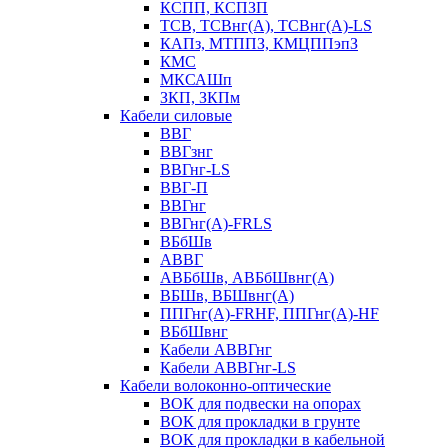
КСПП, КСПЗП
ТСВ, ТСВнг(А), ТСВнг(А)-LS
КАПз, МТППЗ, КМЦППэпЗ
КМС
МКСАШп
ЗКП, ЗКПм
Кабели силовые
ВВГ
ВВГзнг
ВВГнг-LS
ВВГ-П
ВВГнг
ВВГнг(А)-FRLS
ВБбШв
АВВГ
АВБбШв, АВБбШвнг(А)
ВБШв, ВБШвнг(А)
ППГнг(А)-FRHF, ППГнг(А)-HF
ВБбШвнг
Кабели АВВГнг
Кабели АВВГнг-LS
Кабели волоконно-оптические
ВОК для подвески на опорах
ВОК для прокладки в грунте
ВОК для прокладки в кабельной