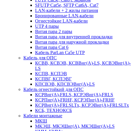
SFUTP Cat5e, SFTP Cat6A, Cat7
LAN-кабели + 2 жилы питания
Бронированные LAN-кабели
Огнестойкие LAN-кабели
UTP 4 пары
Витая пара 2 пары
Витая пара для внутренней прокладки
Витая пара для наружной прокладки
Витая пара Сat 6
Кабель ParLan Ca5e UTP
Кабель для ОПС
КСВВ, КСВЭВ, КСВВнг(А)-LS, КСВЭВнг(А)-
LS
КСПВ, КСПЭВ
КСПВГ, КСПЭВГ
КПСВЭВ, КПСВЭВнг(А)-LS
Кабель огнестойкий для ОПС
КСРВнг(А)-FRLS, КСРЭВнг(А)-FRLS
КСРПнг(А)-FRHF, КСРЭПнг(А)-FRHF
КСРВнг(А)-FRLSLTx, КСРЭВнг(А)-FRLSLTx
КСБ, ТЕХНОКСБ
Кабели монтажные
МКШ
МКЭШ, МКЭШнг(А), МКЭШнг(А)-LS