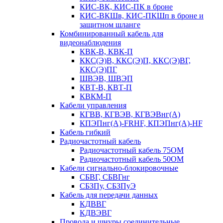
КИС-ВК, КИС-ПК в броне
КИС-ВКШв, КИС-ПКШп в броне и
защитном шланге
Комбинированный кабель для
видеонаблюдения
КВК-В, КВК-П
ККС(Э)В, ККС(Э)П, ККС(Э)ВГ,
ККС(Э)ПГ
ШВЭВ, ШВЭП
КВТ-В, КВТ-П
КВКМ-П
Кабели управления
КГВВ, КГВЭВ, КГВЭВнг(А)
КПЭПнг(А)-FRHF, КПЭПнг(А)-HF
Кабель гибкий
Радиочастотный кабель
Радиочастотный кабель 75ОМ
Радиочастотный кабель 50ОМ
Кабели сигнально-блокировочные
СБВГ, СБВГнг
СБЗПу, СБЗПуЭ
Кабель для передачи данных
КДВВГ
КДВЭВГ
Провода и шнуры соединительные