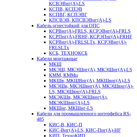
КСВЭВнг(А)-LS
КСПВ, КСПЭВ
КСПВГ, КСПЭВГ
КПСВЭВ, КПСВЭВнг(А)-LS
Кабель огнестойкий для ОПС
КСРВнг(А)-FRLS, КСРЭВнг(А)-FRLS
КСРПнг(А)-FRHF, КСРЭПнг(А)-FRHF
КСРВнг(А)-FRLSLTx, КСРЭВнг(А)-
FRLSLTx
КСБ, ТЕХНОКСБ
Кабели монтажные
МКШ
МКЭШ, МКЭШнг(А), МКЭШнг(А)-LS
КММ, КММц
МКШв, МКШВнг(А), МКШвнг(А)-LS
МКЭШв, МКЭШвнг(А), МКЭШвнг(А)-
LS, МКЭШвнг(А)-FRLS
МКЭКШв, МКЭКШвнг(А),
МКЭКШвнг(А)-LS
МКШнг, МКШнг-LS
Кабели для промышленного интерфейса RS-
485
КИС-В, КИС-П
КИС-Внг(А)-LS, КИС-Пнг(А)-HF
КИП, ТехноКИП