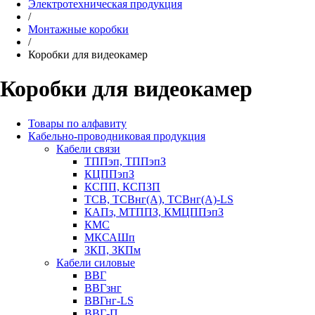
Электротехническая продукция
/
Монтажные коробки
/
Коробки для видеокамер
Коробки для видеокамер
Товары по алфавиту
Кабельно-проводниковая продукция
Кабели связи
ТППэп, ТППэпЗ
КЦППэпЗ
КСПП, КСПЗП
ТСВ, ТСВнг(А), ТСВнг(А)-LS
КАПз, МТППЗ, КМЦППэпЗ
КМС
МКСАШп
ЗКП, ЗКПм
Кабели силовые
ВВГ
ВВГзнг
ВВГнг-LS
ВВГ-П