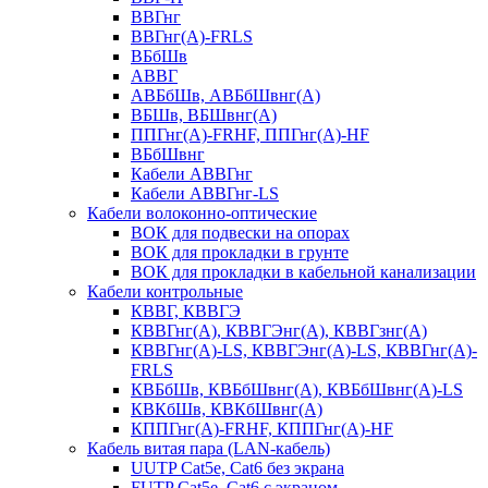
ВВГнг
ВВГнг(А)-FRLS
ВБбШв
АВВГ
АВБбШв, АВБбШвнг(А)
ВБШв, ВБШвнг(А)
ППГнг(А)-FRHF, ППГнг(А)-HF
ВБбШвнг
Кабели АВВГнг
Кабели АВВГнг-LS
Кабели волоконно-оптические
ВОК для подвески на опорах
ВОК для прокладки в грунте
ВОК для прокладки в кабельной канализации
Кабели контрольные
КВВГ, КВВГЭ
КВВГнг(А), КВВГЭнг(А), КВВГзнг(А)
КВВГнг(А)-LS, КВВГЭнг(А)-LS, КВВГнг(А)-
FRLS
КВБбШв, КВБбШвнг(А), КВБбШвнг(А)-LS
КВКбШв, КВКбШвнг(А)
КППГнг(А)-FRHF, КППГнг(А)-HF
Кабель витая пара (LAN-кабель)
UUTP Cat5e, Cat6 без экрана
FUTP Cat5e, Cat6 с экраном