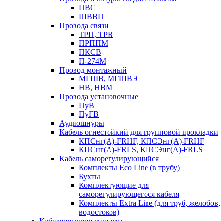
ПВС
ШВВП
Провода связи
ТРП, ТРВ
ПРППМ
ПКСВ
П-274М
Провод монтажный
МГШВ, МГШВЭ
НВ, НВМ
Провода установочные
ПуВ
ПуГВ
Аудиошнуры
Кабель огнестойкий для групповой прокладки
КПСнг(А)-FRHF, КПСЭнг(А)-FRHF
КПСнг(А)-FRLS, КПСЭнг(А)-FRLS
Кабель саморегулирующийся
Комплекты Eco Line (в трубу)
Бухты
Комплектующие для
саморегулирующегося кабеля
Комплекты Extra Line (для труб, желобов,
водостоков)
Кабеленесущие системы