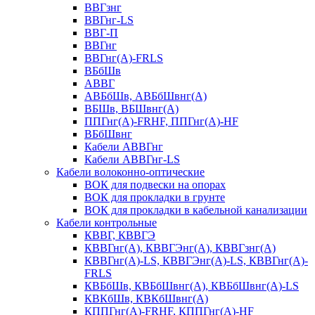
ВВГзнг
ВВГнг-LS
ВВГ-П
ВВГнг
ВВГнг(А)-FRLS
ВБбШв
АВВГ
АВБбШв, АВБбШвнг(А)
ВБШв, ВБШвнг(А)
ППГнг(А)-FRHF, ППГнг(А)-HF
ВБбШвнг
Кабели АВВГнг
Кабели АВВГнг-LS
Кабели волоконно-оптические
ВОК для подвески на опорах
ВОК для прокладки в грунте
ВОК для прокладки в кабельной канализации
Кабели контрольные
КВВГ, КВВГЭ
КВВГнг(А), КВВГЭнг(А), КВВГзнг(А)
КВВГнг(А)-LS, КВВГЭнг(А)-LS, КВВГнг(А)-
FRLS
КВБбШв, КВБбШвнг(А), КВБбШвнг(А)-LS
КВКбШв, КВКбШвнг(А)
КППГнг(А)-FRHF, КППГнг(А)-HF