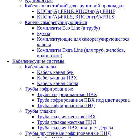
Аудиошнуры
Кабель огнестойкий для групповой прокладки
КПСнг(А)-FRHF, КПСЭнг(А)-FRHF
КПСнг(А)-FRLS, КПСЭнг(А)-FRLS
Кабель саморегулирующийся
Комплекты Eco Line (в трубу)
Бухты
Комплектующие для саморегулирующегося
кабеля
Комплекты Extra Line (для труб, желобов,
водостоков)
Кабеленесущие системы
Кабель-каналы
Кабель-канал бук
Кабель-канал ПВХ
Кабель-канал сосна
Трубы гофрированные
Трубы гофрированные ПВХ
Труба гофрированная ПВХ под цвет дерева
Труба гофрированная ПНД
Трубы гладкие
Труба гладкая жесткая ПВХ
Труба гладкая жесткая ПНД
Труба гладкая ПВХ под цвет дерева
Трубы двустенные гофрированные ПНД