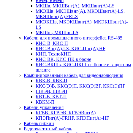
КММ, КММц
МКШв, МКШВнг(А), МКШвнг(А)-LS
МКЭШв, МКЭШвнг(А), МКЭШвнг(А)-LS,
МКЭШвнг(А)-FRLS
МКЭКШв, МКЭКШвнг(А), МКЭКШвнг(А)-
LS
МКШнг, МКШнг-LS
Кабели для промышленного интерфейса RS-485
КИС-В, КИС-П
КИС-Внг(А)-LS, КИС-Пнг(А)-HF
КИП, ТехноКИП
КИС-ВК, КИС-ПК в броне
КИС-ВКШв, КИС-ПКШп в броне и защитном
шланге
Комбинированный кабель для видеонаблюдения
КВК-В, КВК-П
ККС(Э)В, ККС(Э)П, ККС(Э)ВГ, ККС(Э)ПГ
ШВЭВ, ШВЭП
КВТ-В, КВТ-П
КВКМ-П
Кабели управления
КГВВ, КГВЭВ, КГВЭВнг(А)
КПЭПнг(А)-FRHF, КПЭПнг(А)-HF
Кабель гибкий
Радиочастотный кабель