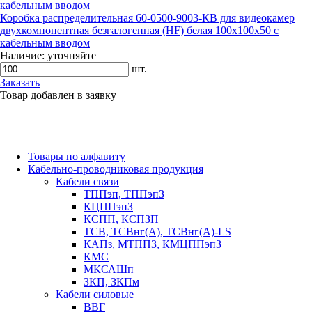
Коробка распределительная 60-0500-9003-КВ для видеокамер
двухкомпонентная безгалогенная (HF) белая 100х100х50 с
кабельным вводом
Наличие:
уточняйте
шт.
Заказать
Товар добавлен в заявку
Товары по алфавиту
Кабельно-проводниковая продукция
Кабели связи
ТППэп, ТППэпЗ
КЦППэпЗ
КСПП, КСПЗП
ТСВ, ТСВнг(А), ТСВнг(А)-LS
КАПз, МТППЗ, КМЦППэпЗ
КМС
МКСАШп
ЗКП, ЗКПм
Кабели силовые
ВВГ