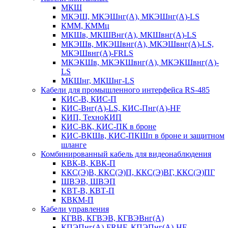
МКШ
МКЭШ, МКЭШнг(А), МКЭШнг(А)-LS
КММ, КММц
МКШв, МКШВнг(А), МКШвнг(А)-LS
МКЭШв, МКЭШвнг(А), МКЭШвнг(А)-LS,
МКЭШвнг(А)-FRLS
МКЭКШв, МКЭКШвнг(А), МКЭКШвнг(А)-
LS
МКШнг, МКШнг-LS
Кабели для промышленного интерфейса RS-485
КИС-В, КИС-П
КИС-Внг(А)-LS, КИС-Пнг(А)-HF
КИП, ТехноКИП
КИС-ВК, КИС-ПК в броне
КИС-ВКШв, КИС-ПКШп в броне и защитном
шланге
Комбинированный кабель для видеонаблюдения
КВК-В, КВК-П
ККС(Э)В, ККС(Э)П, ККС(Э)ВГ, ККС(Э)ПГ
ШВЭВ, ШВЭП
КВТ-В, КВТ-П
КВКМ-П
Кабели управления
КГВВ, КГВЭВ, КГВЭВнг(А)
КПЭПнг(А)-FRHF, КПЭПнг(А)-HF