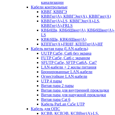
канализации
Кабели контрольные
КВВГ, КВВГЭ
КВВГнг(А), КВВГЭнг(А), КВВГзнг(А)
КВВГнг(А)-LS, КВВГЭнг(А)-LS,
КВВГнг(А)-FRLS
КВБбШв, КВБбШвнг(А), КВБбШвнг(А)-
LS
КВКбШв, КВКбШвнг(А)
КППГнг(А)-FRHF, КППГнг(А)-HF
Кабель витая пара (LAN-кабель)
UUTP Cat5e, Cat6 без экрана
FUTP Cat5e, Cat6 с экраном
SFUTP Cat5e, SFTP Cat6A, Cat7
LAN-кабели + 2 жилы питания
Бронированные LAN-кабели
Огнестойкие LAN-кабели
UTP 4 пары
Витая пара 2 пары
Витая пара для внутренней прокладки
Витая пара для наружной прокладки
Витая пара Сat 6
Кабель ParLan Ca5e UTP
Кабель для ОПС
КСВВ, КСВЭВ, КСВВнг(А)-LS,